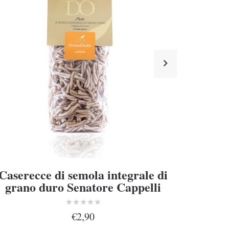
Caserecce di semola integrale di
Rigat
grano duro Senatore Cappelli
gran
€2,90